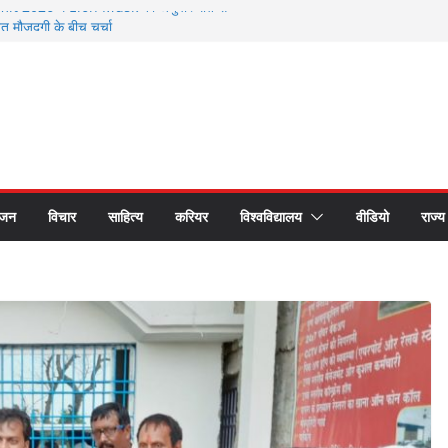
 2026 में Elon Musk की अनुपस्थिति से
मौजूदगी के बीच चर्चा
े सम्मानित हुए भगवानपुर के शिक्षक शैलेश कुमार
 छात्र समागम में अपनी यादों को साझा कर हुए भावुक
रीय लोक अदालत के प्रचार प्रसार के लिए रथ रवाना
 का सीएस डॉ. राजकुमार चौधरी ने किया सम्मान
ंजन
विचार
साहित्य
करियर
विश्वविद्यालय
वीडियो
राज्य