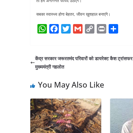
तो हम अनगिनत फायदे उठाएंगे।
सबका स्वास्थ्य होगा बेहतर, जीवन खुशहाल बनाएंगे।
W
F
T
G
C
Pr
S
h
a
w
m
o
in
h
at
c
itt
ai
p
t
ar
s
e
er
l
y
e
केंद्र सरकार जरूरतमंद परिवारों को डायरेक्ट कैश ट्रांसफर 
A
b
Li
मुख्यमंत्री गहलोत
p
o
n
You May Also Like
p
o
k
k