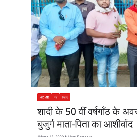
n
a
i
t
r
n
e
k
HOME
देश
बिहार
शादी के 50 वीं वर्षगाँठ के अव
बुजुर्ग माता-पिता का आशीर्वाद
June 18, 2020
Mani Brothers