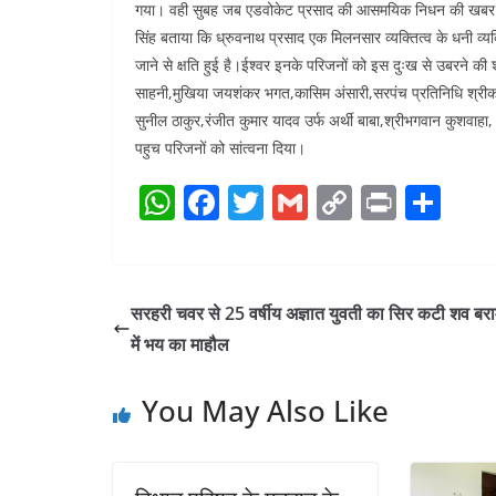
गया। वही सुबह जब एडवोकेट प्रसाद की आसमयिक निधन की खबर मि
सिंह बताया कि ध्रुवनाथ प्रसाद एक मिलनसार व्यक्तित्व के धनी व्यक
जाने से क्षति हुई है।ईश्वर इनके परिजनों को इस दुःख से उबरने की श
साहनी,मुखिया जयशंकर भगत,कासिम अंसारी,सरपंच प्रतिनिधि श्रीकांत
सुनील ठाकुर,रंजीत कुमार यादव उर्फ अर्थी बाबा,श्रीभगवान कुशवाह
पहुच परिजनों को सांत्वना दिया।
W
F
T
G
C
Pr
S
h
a
w
m
o
in
h
at
c
itt
ai
p
t
ar
s
e
er
l
y
e
सरहरी चवर से 25 वर्षीय अज्ञात युवती का सिर कटी शव बरा
A
b
Li
में भय का माहौल
p
o
n
You May Also Like
p
o
k
k