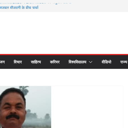
mmit 2026 में Elon Musk की अनुपस्थिति से
ूत मौजूदगी के बीच चर्चा
26 से सम्मानित हुए भगवानपुर के शिक्षक शैलेश कुमार
वर्ती छात्र समागम में अपनी यादों को साझा कर हुए भावुक
ष्ट्रीय लोक अदालत के प्रचार प्रसार के लिए रथ रवाना
यकों का सीएस डॉ. राजकुमार चौधरी ने किया सम्मान
ंजन
विचार
साहित्य
करियर
विश्वविद्यालय
वीडियो
राज्य