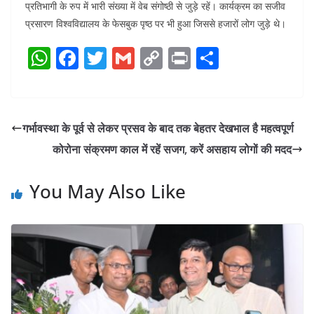
प्रतिभागी के रुप में भारी संख्या में वेब संगोष्ठी से जुड़े रहें। कार्यक्रम का सजीव
प्रसारण विश्वविद्यालय के फेसबुक पृष्ठ पर भी हुआ जिससे हजारों लोग जुड़े थे।
W
F
T
G
C
Pr
S
h
a
w
m
o
in
h
at
c
itt
ai
p
t
ar
s
e
er
l
y
e
गर्भावस्था के पूर्व से लेकर प्रसव के बाद तक बेहतर देखभाल है महत्वपूर्ण
A
b
Li
कोरोना संक्रमण काल में रहें सजग, करें असहाय लोगों की मदद
p
o
n
p
o
k
You May Also Like
k