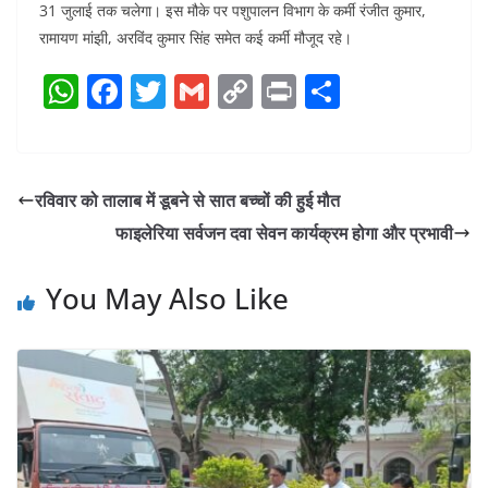
31 जुलाई तक चलेगा। इस मौके पर पशुपालन विभाग के कर्मी रंजीत कुमार,
रामायण मांझी, अरविंद कुमार सिंह समेत कई कर्मी मौजूद रहे।
W
F
T
G
C
Pr
S
h
a
w
m
o
in
h
at
c
itt
ai
p
t
ar
s
e
er
l
y
e
रविवार को तालाब में डूबने से सात बच्चों की हुई मौत
A
b
Li
फाइलेरिया सर्वजन दवा सेवन कार्यक्रम होगा और प्रभावी
p
o
n
p
o
k
You May Also Like
k