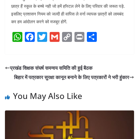
छात्र हैं स्कूल के बच्चे नही जो हमें हाॅस्टल लेने के लिए परिवार की जरूत पड़े.
इसलिए प्रशासन नियम को जल्दी ही वापिस ले वर्ना व्यापक छात्रों को लामबंद
कर हम आंदोलन करने को मजबूर होगें.
W
F
T
G
C
Pr
S
h
a
w
m
o
in
h
at
c
itt
ai
p
t
ar
s
e
er
l
y
e
प्रखंड शिक्षक संघर्ष समन्वय समिति की हुई बैठक
A
b
Li
बिहार में पत्रकार सुरक्षा कानून बनाने के लिए पत्रकारों ने भरी हुंकार
p
o
n
p
o
k
You May Also Like
k