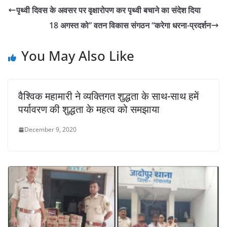
s
e
er
l
y
e
पृथ्वी दिवस के अवसर पर वृक्षारोपण कर पृथ्वी बचाने का संदेश दिया
A
b
Li
18 अगस्त को” वतन विकास संगठन “करेगा धरना-प्रदर्शन
p
o
n
p
o
k
You May Also Like
k
वैश्विक महामारी ने व्यक्तिगत शुद्धता के साथ-साथ हमें
पर्यावरण की शुद्धता के महत्व को समझाया
December 9, 2020