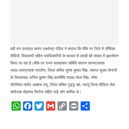
वही वन प्रमंडल सारण लक्ष्येन्द्र पंडित ने बताया कि मौके पर जिले में जीविका
दीदियों, विद्यालयों सहित पदाधिकारियो के माध्यम से लाखों की संख्या में वृक्षारोपण
किया जा रहा है।मौके पर राज्य सलाहकार समिति सदस्य सत्यप्रकाश
यादव,जयप्रकाश भारतीय, जिला सचिव सुरेश कुमार सिंह, समाज सुधार सेनानी
के जिलाध्यक्ष अनिल कुमार सिंह,बाल्मीकि पाठक,भोला सिंह, रमेश
चौरसिया,जावेद अब्बास पप्पू ,जिला सचिव गुड्डू खां, जदयू जिला मीडिया सेल
संयोजक मोहम्मद फिरोज सहित कई लोग शामिल थे।
W
F
T
G
C
Pr
S
h
a
w
m
o
in
h
at
c
itt
ai
p
t
ar