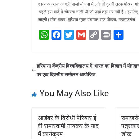
एक तरफ सरकार गली नाली योजना में लगी तो दूसरी तरफ पोखरा गांव
पहले इस वार्ड में सोखता नाली थी जो जहां तहां भर गयी है। इसलिए 
जाएगी।रमेश यादव, मुखिया ग्राम पंचायत राज पोखरा, महाराजगंज
W
F
T
G
C
Pr
S
h
a
w
m
o
in
h
at
c
itt
ai
p
t
ar
s
e
er
l
y
e
हरियाणा केंद्रीय विश्वविद्यालय में ‘भारत का विज्ञान में योगद
A
b
Li
पर एक दिवसीय सम्मेलन आयोजित
p
o
n
You May Also Like
p
o
k
k
आडंबर के विरोधी पेरियार ई
समाजसेव
वी रामास्वामी नायकर के याद
पत्रकार
में कार्यक्रम
शोक