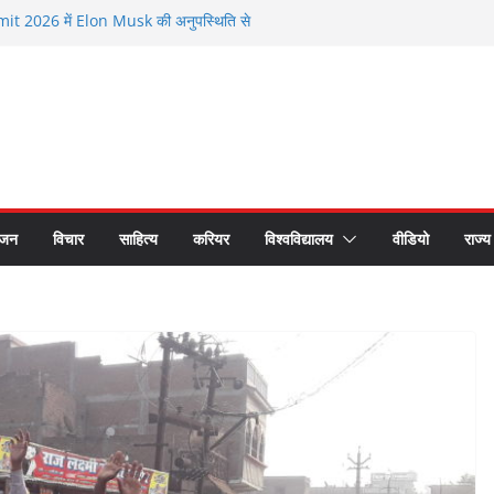
 2026 में Elon Musk की अनुपस्थिति से
मौजूदगी के बीच चर्चा
े सम्मानित हुए भगवानपुर के शिक्षक शैलेश कुमार
 छात्र समागम में अपनी यादों को साझा कर हुए भावुक
रीय लोक अदालत के प्रचार प्रसार के लिए रथ रवाना
 का सीएस डॉ. राजकुमार चौधरी ने किया सम्मान
ंजन
विचार
साहित्य
करियर
विश्वविद्यालय
वीडियो
राज्य