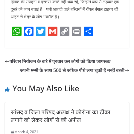
हिम्मत की सराहना व प्रशंसा करते नहीं थक रहे, जिन्होंने बाघ से लड़कर एक
दूसरे की जान बचाई है। घनी आबादी वाले बस्तियों में रॉयल बंगाल टाइगर की
आहट से क्षेत्र के लोग भयभीत हैं।
W
F
T
G
C
Pr
S
h
a
w
m
o
in
h
at
c
itt
ai
p
t
ar
s
e
er
l
y
e
परिवार नियोजन के बारे में प्रचार कर लोगों को किया जागरूक
A
b
Li
अपनी मम्मी के साथ 500 से अधिक पौधे लगा चुकी है नन्हीं बच्ची
p
o
n
p
o
k
You May Also Like
k
सांसद व जिला परिषद अध्यक्ष ने कोरोना का टीका
लगाने को लेकर लोगों से की अपील
March 4, 2021