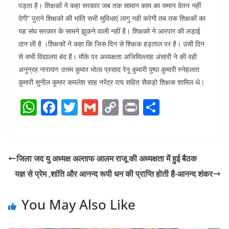
पड़ता है। शिक्षकों ने कहा सरकार जब तक सामान काम का समान वेतन नहीं
देगी” पुराने शिक्षको की भांति सभी सुविधाएं लागु नही करेगी तब तक शिक्षकों का
यह संघ सरकार के सामने झुकने वाली नहीं है। शिक्षको ने आरपार की लड़ाई
ठान ली है ।शिक्षकों ने कहा कि जिस दिन से शिक्षक हड़ताल पर है। उसी दिन
से सभी विद्यालय बंद है। मौके पर अध्यक्षता अजिमिल्लाह अंसारी ने की वही
अनुग्रह नारायण उत्तम कुमार भोला प्रसाद रेनू कुमारी पुष्पा कुमारी स्नेहलता
कुमारी सुनील कुमार कमलेश साह नरेंद्र राय सहित सैकड़ो शिक्षक शामिल थे।
W
F
T
G
C
Pr
S
h
a
w
m
o
in
h
at
c
itt
ai
p
t
ar
s
e
er
l
y
e
जिला जद यु अध्यक्ष अल्ताफ आलम राजू की अध्यक्षता में हुई बैठक
A
b
Li
यज्ञ से प्रेम ,शांति और आनन्द रूपी धन की प्राप्ति होती है-आनन्द शंकर
p
o
n
p
o
k
You May Also Like
k