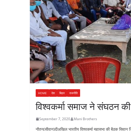
n
a
i
t
r
n
e
k
HOME
देश
बिहार
राजनीति
विश्वकर्मा समाज ने संघठन क
September 7, 2020
Mani Brothers
नौतन(सीवान)दीअखिल भारतीय विश्वकर्मा महासभा की बैठक सिवान जिला क