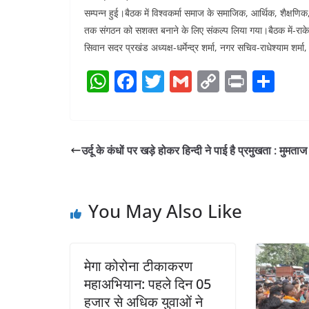
सम्पन्न हुई।बैठक में विश्वकर्मा समाज के समाजिक, आर्थिक, शैक्ष
तक संगठन को सशक्त बनाने के लिए संकल्प लिया गया।बैठक में-राकेश शर
सिवान सदर प्रखंड अध्यक्ष-धर्मेन्द्र शर्मा, नगर सचिव-राधेश्याम शर्मा,
W
F
T
G
C
Pr
S
h
a
w
m
o
in
h
at
c
itt
ai
p
t
ar
s
e
er
l
y
e
उर्दू के कंधों पर खड़े होकर हिन्दी ने पाई है प्रमुखता : मुमताज
A
b
Li
p
o
n
You May Also Like
p
o
k
k
मेगा कोरोना टीकाकरण
महाअभियान: पहले दिन 05
हजार से अधिक युवाओं ने