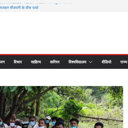
mmit 2026 में Elon Musk की अनुपस्थिति से
ूत मौजूदगी के बीच चर्चा
26 से सम्मानित हुए भगवानपुर के शिक्षक शैलेश कुमार
वर्ती छात्र समागम में अपनी यादों को साझा कर हुए भावुक
ष्ट्रीय लोक अदालत के प्रचार प्रसार के लिए रथ रवाना
यकों का सीएस डॉ. राजकुमार चौधरी ने किया सम्मान
ंजन
विचार
साहित्य
करियर
विश्वविद्यालय
वीडियो
राज्य